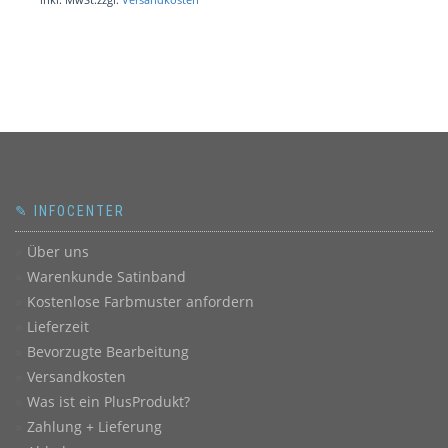
✎ INFOCENTER
Über uns
Warenkunde Satinband
Kostenlose Farbmuster anfordern
Lieferzeit
Bevorzugte Bearbeitung
Versandkosten
Was ist ein PlusProdukt?
Zahlung + Lieferung