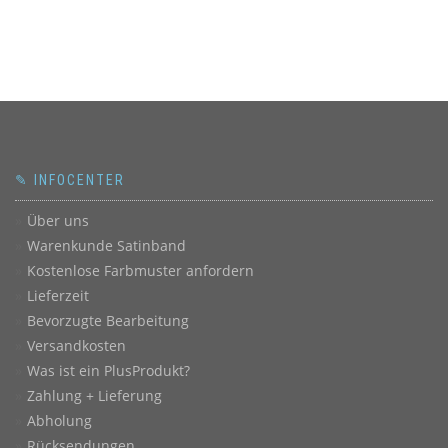
✎ INFOCENTER
Über uns
Warenkunde Satinband
Kostenlose Farbmuster anfordern
Lieferzeit
Bevorzugte Bearbeitung
Versandkosten
Was ist ein PlusProdukt?
Zahlung + Lieferung
Abholung
Rücksendungen