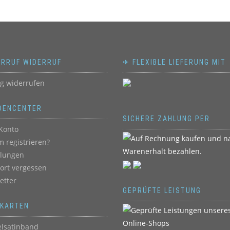
ERRUF WIDERRUF
✈ FLEXIBLE LIEFERUNG MIT
ag widerrufen
DENCENTER
SICHERE ZAHLUNG PER
Konto
 registrieren?
llungen
ort vergessen
etter
GEPRÜFTE LEISTUNG
BKARTEN
lsatinband