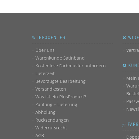
✎ INFOCENTER
❌ WID
Über uns
Vertr
Warenkunde Satinband
Kostenlose Farbmuster anfordern
✪ KUN
Lieferzeit
Mein 
Bevorzugte Bearbeitung
Warum
Versandkosten
Beste
Was ist ein PlusProdukt?
Passw
Zahlung + Lieferung
Newsl
Abholung
Rücksendungen
ஐ FAR
Widerrufsrecht
AGB
Doppe