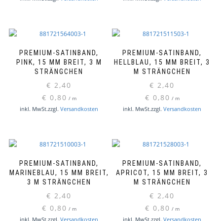
PREMIUM-SATINBAND,
PREMIUM-SATINBAND,
PINK, 15 MM BREIT, 3 M
HELLBLAU, 15 MM BREIT, 3
STRÄNGCHEN
M STRÄNGCHEN
€
2,40
€
2,40
€
0,80
€
0,80
/
m
/
m
inkl. MwSt.
zzgl.
Versandkosten
inkl. MwSt.
zzgl.
Versandkosten
PREMIUM-SATINBAND,
PREMIUM-SATINBAND,
MARINEBLAU, 15 MM BREIT,
APRICOT, 15 MM BREIT, 3
3 M STRÄNGCHEN
M STRÄNGCHEN
€
2,40
€
2,40
€
0,80
€
0,80
/
m
/
m
inkl. MwSt.
zzgl.
Versandkosten
inkl. MwSt.
zzgl.
Versandkosten