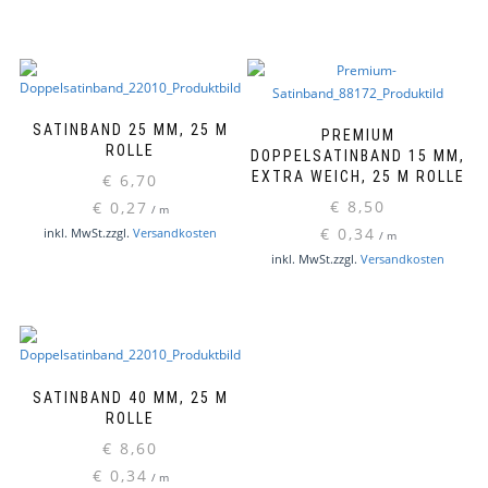
Produktseite
Produkt
Produkt
Produk
gewählt
gewähl
weist
weist
werden
werde
mehrere
mehre
Varianten
Varian
auf.
auf.
Die
Die
SATINBAND 25 MM, 25 M
PREMIUM
Optionen
Option
ROLLE
DOPPELSATINBAND 15 MM,
können
können
EXTRA WEICH, 25 M ROLLE
€
6,70
auf
auf
€
8,50
€
0,27
/
m
der
der
Dieses
€
0,34
inkl. MwSt.
zzgl.
Versandkosten
/
m
Produktseite
Produkt
Produkt
Dieses
inkl. MwSt.
zzgl.
Versandkosten
gewählt
gewähl
weist
Produk
werden
werde
mehrere
weist
Varianten
mehre
auf.
Varian
Die
auf.
Optionen
Die
SATINBAND 40 MM, 25 M
können
Option
ROLLE
auf
können
€
8,60
der
auf
€
0,34
/
m
Produktseite
der