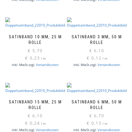
SATINBAND 10 MM, 25 M
SATINBAND 3 MM, 50 M
ROLLE
ROLLE
€
5,70
€
6,10
€
0,23
€
0,12
/
m
/
m
Dieses
Dieses
inkl. MwSt.
zzgl.
Versandkosten
inkl. MwSt.
zzgl.
Versandkosten
Produkt
Produk
weist
weist
mehrere
mehre
Varianten
Varian
auf.
auf.
Die
Die
SATINBAND 15 MM, 25 M
SATINBAND 6 MM, 50 M
Optionen
Option
ROLLE
ROLLE
können
können
€
6,10
€
6,70
auf
auf
€
0,24
€
0,13
/
m
/
m
der
der
Dieses
Dieses
inkl. MwSt.
zzgl.
Versandkosten
inkl. MwSt.
zzgl.
Versandkosten