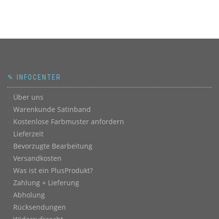
✎ INFOCENTER
Über uns
Warenkunde Satinband
Kostenlose Farbmuster anfordern
Lieferzeit
Bevorzugte Bearbeitung
Versandkosten
Was ist ein PlusProdukt?
Zahlung + Lieferung
Abholung
Rücksendungen