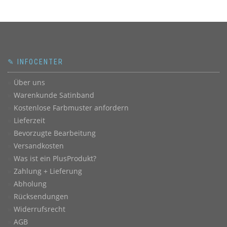
✎ INFOCENTER
Über uns
Warenkunde Satinband
Kostenlose Farbmuster anfordern
Lieferzeit
Bevorzugte Bearbeitung
Versandkosten
Was ist ein PlusProdukt?
Zahlung + Lieferung
Abholung
Rücksendungen
Widerrufsrecht
AGB