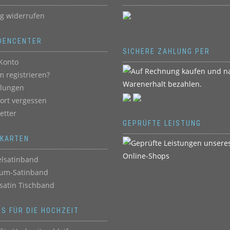
ag widerrufen
DENCENTER
SICHERE ZAHLUNG PER
Konto
 registrieren?
llungen
ort vergessen
etter
GEPRÜFTE LEISTUNG
BKARTEN
lsatinband
um-Satinband
satin Tischband
ES FÜR DIE HOCHZEIT