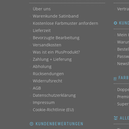
Über uns
Vertr
Warenkunde Satinband
Kostenlose Farbmuster anfordern
✪ KUN
Lieferzeit
Mein 
Bevorzugte Bearbeitung
Warum
Versandkosten
Beste
Was ist ein PlusProdukt?
Passw
Zahlung + Lieferung
Newsl
Abholung
Rücksendungen
ஐ FAR
Widerrufsrecht
AGB
Doppe
Datenschutzerklärung
Premi
Impressum
Super
Cookie-Richtlinie (EU)
💒 ALL
😍 KUNDENBEWERTUNGEN