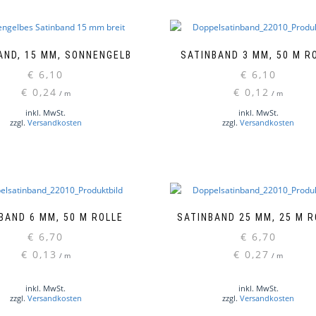
AND, 15 MM, SONNENGELB
SATINBAND 3 MM, 50 M R
€
6,10
€
6,10
Dieses
€
0,24
€
0,12
/
m
/
m
Produkt
weist
inkl. MwSt.
inkl. MwSt.
zzgl.
Versandkosten
zzgl.
Versandkosten
mehrere
Varianten
auf.
Die
Optionen
können
auf
BAND 6 MM, 50 M ROLLE
SATINBAND 25 MM, 25 M R
der
€
6,70
€
6,70
Produktseite
Dieses
€
0,13
€
0,27
/
m
/
m
gewählt
Produkt
werden
weist
inkl. MwSt.
inkl. MwSt.
mehrere
zzgl.
Versandkosten
zzgl.
Versandkosten
Varianten