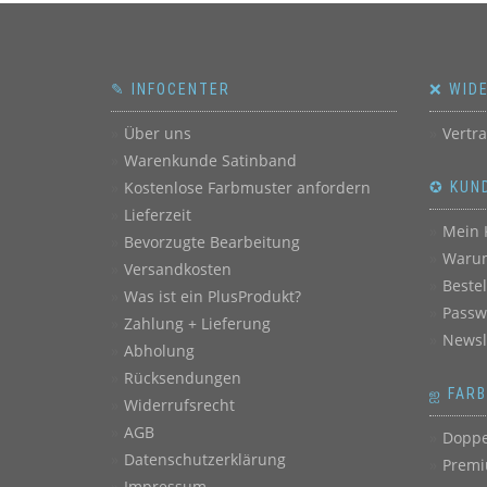
✎ INFOCENTER
❌ WID
Über uns
Vertr
Warenkunde Satinband
Kostenlose Farbmuster anfordern
✪ KUN
Lieferzeit
Mein 
Bevorzugte Bearbeitung
Warum
Versandkosten
Beste
Was ist ein PlusProdukt?
Passw
Zahlung + Lieferung
Newsl
Abholung
Rücksendungen
ஐ FAR
Widerrufsrecht
AGB
Doppe
Datenschutzerklärung
Premi
Impressum