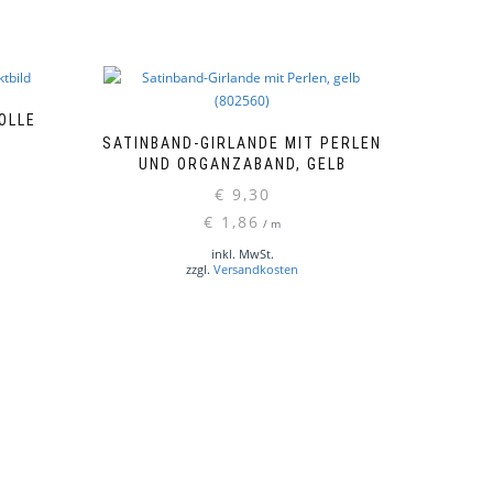
OLLE
SATINBAND-GIRLANDE MIT PERLEN
UND ORGANZABAND, GELB
€
9,30
€
1,86
/
m
inkl. MwSt.
zzgl.
Versandkosten