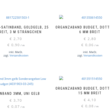
SATINBAND, GOLDGELB, 25
ORGANZABAND BUDGET, DOTT
REIT, 3 M STRÄNGCHEN
6 MM BREIT
€
2,70
€
2,80
€
0,90
€
0,06
/
m
/
m
inkl. MwSt.
inkl. MwSt.
zzgl.
Versandkosten
zzgl.
Versandkosten
ORGANZABAND BUDGET, DOTT
15 MM BREIT
INBAND 3MM, UNI GELB
€
4,10
€
3,70
€
0,08
€
0,07
/
m
/
m