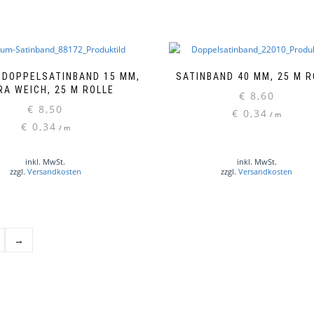
auf.
Die
Optionen
können
auf
 DOPPELSATINBAND 15 MM,
SATINBAND 40 MM, 25 M R
der
RA WEICH, 25 M ROLLE
€
8,60
Produktseite
€
8,50
€
0,34
gewählt
/
m
Dieses
€
0,34
werden
/
m
Produkt
weist
mehrere
inkl. MwSt.
inkl. MwSt.
zzgl.
Versandkosten
zzgl.
Versandkosten
Varianten
auf.
Die
Optionen
können
→
auf
der
Produktseite
gewählt
werden