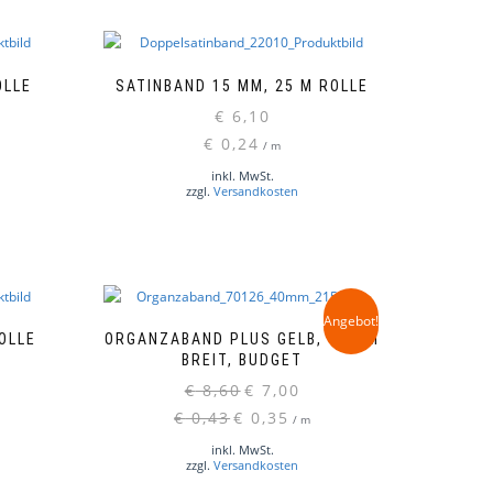
OLLE
SATINBAND 15 MM, 25 M ROLLE
€
6,10
Dieses
€
0,24
/
m
Produkt
weist
inkl. MwSt.
zzgl.
Versandkosten
mehrere
Varianten
auf.
Die
Optionen
können
Angebot!
auf
OLLE
ORGANZABAND PLUS GELB, 40 MM
der
BREIT, BUDGET
Produktseite
Ursprünglicher
Aktueller
€
8,60
€
7,00
gewählt
Preis
Preis
€
0,43
€
0,35
/
m
werden
war:
ist:
inkl. MwSt.
€ 8,60
€ 7,00.
zzgl.
Versandkosten