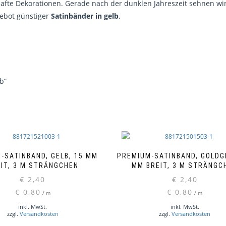
shafte Dekorationen. Gerade nach der dunklen Jahreszeit sehnen wi
gebot günstiger
Satinbänder in gelb
.
b“
-SATINBAND, GELB, 15 MM
PREMIUM-SATINBAND, GOLDG
IT, 3 M STRÄNGCHEN
MM BREIT, 3 M STRÄNGC
€
2,40
€
2,40
€
0,80
€
0,80
/
m
/
m
inkl. MwSt.
inkl. MwSt.
zzgl.
Versandkosten
zzgl.
Versandkosten