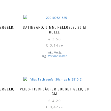
ERGELB,
SATINBAND, 6 MM, HELLGELB, 25 M
ROLLE
€
3,50
€
0,14
/
m
inkl. MwSt.
zzgl.
Versandkosten
ERGELB,
VLIES-TISCHLÄUFER BUDGET GELB, 30
CM
€
4,20
€
0,42
/
m