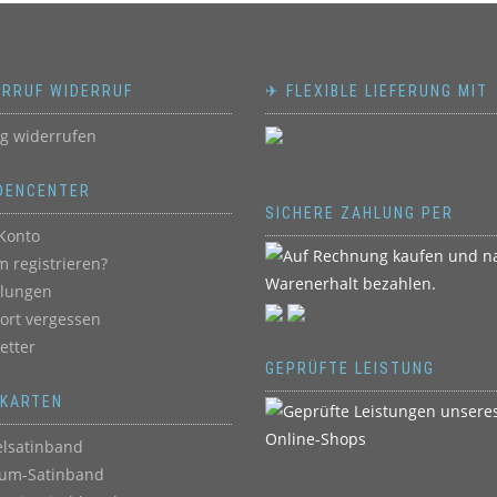
ERRUF WIDERRUF
✈ FLEXIBLE LIEFERUNG MIT
ag widerrufen
DENCENTER
SICHERE ZAHLUNG PER
Konto
 registrieren?
llungen
ort vergessen
etter
GEPRÜFTE LEISTUNG
BKARTEN
lsatinband
um-Satinband