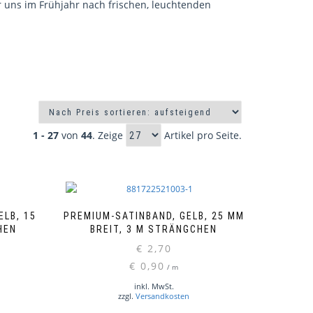
r uns im Frühjahr nach frischen, leuchtenden
1 - 27
von
44
. Zeige
Artikel pro Seite.
ELB, 15
PREMIUM-SATINBAND, GELB, 25 MM
HEN
BREIT, 3 M STRÄNGCHEN
€
2,70
€
0,90
/
m
inkl. MwSt.
zzgl.
Versandkosten