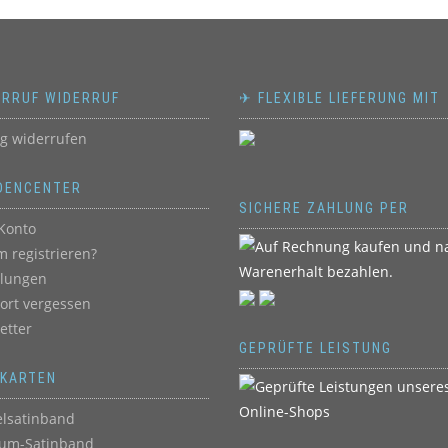
ERRUF WIDERRUF
✈ FLEXIBLE LIEFERUNG MIT
ag widerrufen
DENCENTER
SICHERE ZAHLUNG PER
Konto
 registrieren?
llungen
ort vergessen
etter
GEPRÜFTE LEISTUNG
BKARTEN
lsatinband
um-Satinband