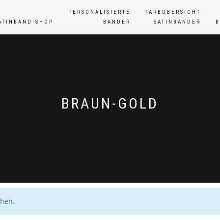
PERSONALISIERTE
FARBÜBERSICHT
ATINBAND-SHOP
BÄNDER
SATINBÄNDER
BRAUN-GOLD
chen.