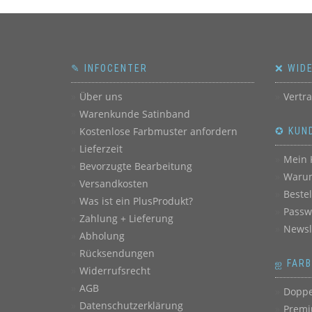
✎ INFOCENTER
❌ WID
Über uns
Vertr
Warenkunde Satinband
Kostenlose Farbmuster anfordern
✪ KUN
Lieferzeit
Mein 
Bevorzugte Bearbeitung
Warum
Versandkosten
Beste
Was ist ein PlusProdukt?
Passw
Zahlung + Lieferung
Newsl
Abholung
Rücksendungen
ஐ FAR
Widerrufsrecht
AGB
Doppe
Datenschutzerklärung
Premi