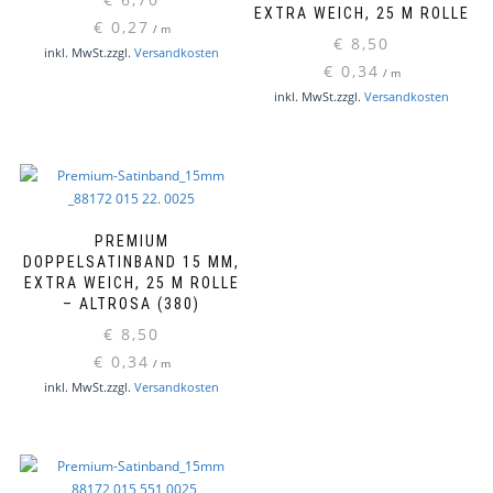
EXTRA WEICH, 25 M ROLLE
€
0,27
/
m
€
8,50
inkl. MwSt.
zzgl.
Versandkosten
€
0,34
/
m
Dieses
inkl. MwSt.
zzgl.
Versandkosten
Produk
weist
mehre
Varian
auf.
Die
PREMIUM
Option
DOPPELSATINBAND 15 MM,
können
EXTRA WEICH, 25 M ROLLE
auf
– ALTROSA (380)
der
€
8,50
Produkt
€
0,34
/
m
gewähl
inkl. MwSt.
zzgl.
Versandkosten
werde