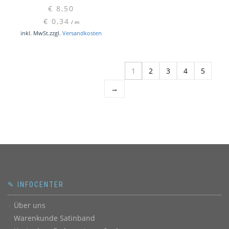
€
8,50
€
0,34
/
m
inkl. MwSt.
zzgl.
Versandkosten
1
2
3
4
5
→
✎ INFOCENTER
Über uns
Warenkunde Satinband