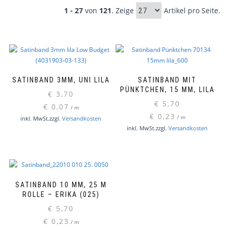
1 - 27
von
121
. Zeige
Artikel pro Seite.
SATINBAND 3MM, UNI LILA
SATINBAND MIT
PÜNKTCHEN, 15 MM, LILA
€
3,70
€
5,70
€
0,07
/
m
€
0,23
/
m
inkl. MwSt.
zzgl.
Versandkosten
inkl. MwSt.
zzgl.
Versandkosten
SATINBAND 10 MM, 25 M
ROLLE – ERIKA (025)
€
5,70
€
0,23
/
m