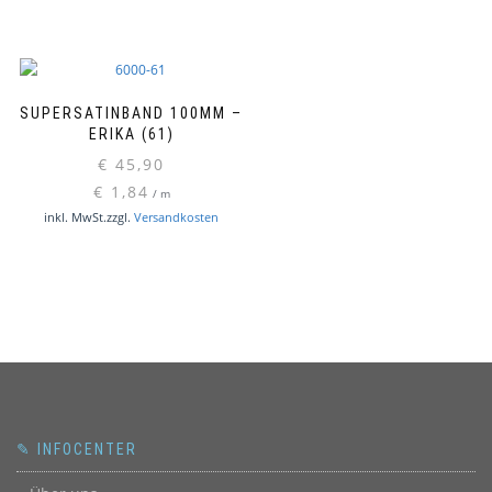
Produkt
Produktseite
weist
gewählt
mehrere
werden
Varianten
auf.
SUPERSATINBAND 100MM –
Die
ERIKA (61)
Optionen
€
45,90
können
€
1,84
/
m
auf
inkl. MwSt.
zzgl.
Versandkosten
der
Produktseite
gewählt
werden
✎ INFOCENTER