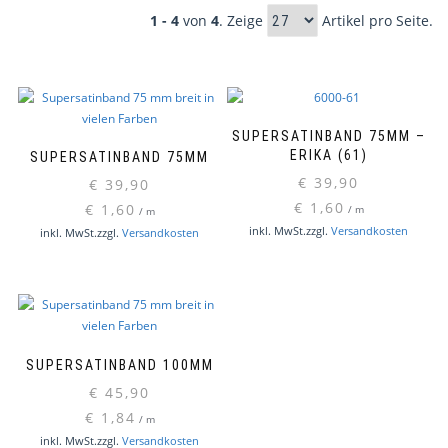
1 - 4
von
4
. Zeige
Artikel pro Seite.
SUPERSATINBAND 75MM –
ERIKA (61)
SUPERSATINBAND 75MM
€
39,90
€
39,90
€
1,60
€
1,60
/
m
/
m
Dieses
inkl. MwSt.
zzgl.
Versandkosten
inkl. MwSt.
zzgl.
Versandkosten
Produkt
weist
mehrere
Varianten
auf.
Die
SUPERSATINBAND 100MM
Optionen
€
45,90
können
€
1,84
auf
/
m
Dieses
inkl. MwSt.
zzgl.
Versandkosten
der