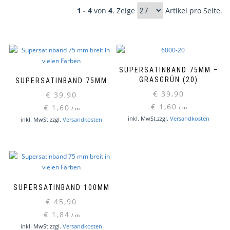
1 - 4
von
4
. Zeige
Artikel pro Seite.
SUPERSATINBAND 75MM –
GRASGRÜN (20)
SUPERSATINBAND 75MM
€
39,90
€
39,90
€
1,60
€
1,60
/
m
/
m
Dieses
inkl. MwSt.
zzgl.
Versandkosten
inkl. MwSt.
zzgl.
Versandkosten
Produkt
weist
mehrere
Varianten
auf.
Die
SUPERSATINBAND 100MM
Optionen
€
45,90
können
€
1,84
auf
/
m
Dieses
inkl. MwSt.
zzgl.
Versandkosten
der