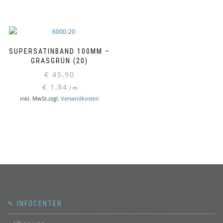
Produkt
Produktseite
weist
gewählt
mehrere
werden
Varianten
auf.
SUPERSATINBAND 100MM –
Die
GRASGRÜN (20)
Optionen
€
45,90
können
€
1,84
/
m
auf
inkl. MwSt.
zzgl.
Versandkosten
der
Produktseite
gewählt
werden
✎ INFOCENTER