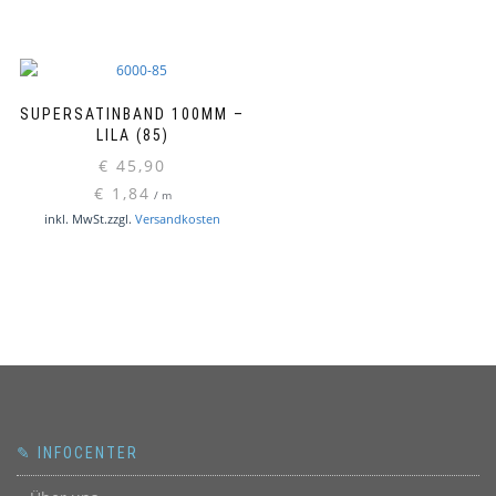
Produkt
Produktseite
weist
gewählt
mehrere
werden
Varianten
auf.
SUPERSATINBAND 100MM –
Die
LILA (85)
Optionen
€
45,90
können
€
1,84
/
m
auf
inkl. MwSt.
zzgl.
Versandkosten
der
Produktseite
gewählt
werden
✎ INFOCENTER