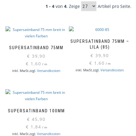
1 - 4
von
4
. Zeige
Artikel pro Seite.
SUPERSATINBAND 75MM –
LILA (85)
SUPERSATINBAND 75MM
€
39,90
€
39,90
€
1,60
€
1,60
/
m
/
m
Dieses
inkl. MwSt.
zzgl.
Versandkosten
inkl. MwSt.
zzgl.
Versandkosten
Produkt
weist
mehrere
Varianten
auf.
Die
SUPERSATINBAND 100MM
Optionen
€
45,90
können
€
1,84
auf
/
m
Dieses
inkl. MwSt.
zzgl.
Versandkosten
der