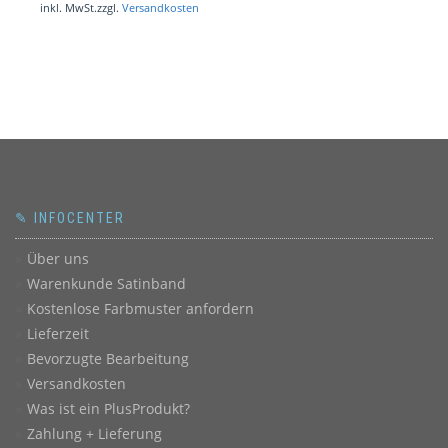
inkl. MwSt.
zzgl.
Versandkosten
✎ INFOCENTER
Über uns
Warenkunde Satinband
Kostenlose Farbmuster anfordern
Lieferzeit
Bevorzugte Bearbeitung
Versandkosten
Was ist ein PlusProdukt?
Zahlung + Lieferung