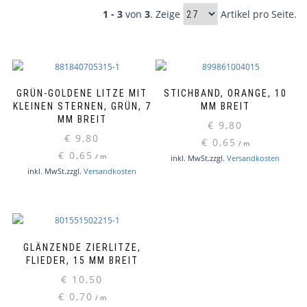
1 - 3
von
3
. Zeige
Artikel pro Seite.
GRÜN-GOLDENE LITZE MIT
STICHBAND, ORANGE, 10
KLEINEN STERNEN, GRÜN, 7
MM BREIT
MM BREIT
€
9,80
€
9,80
€
0,65
/
m
€
0,65
/
m
inkl. MwSt.
zzgl.
Versandkosten
inkl. MwSt.
zzgl.
Versandkosten
GLÄNZENDE ZIERLITZE,
FLIEDER, 15 MM BREIT
€
10,50
€
0,70
/
m