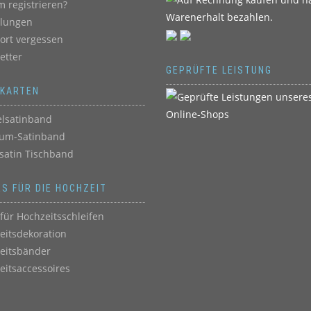
 registrieren?
llungen
ort vergessen
etter
GEPRÜFTE LEISTUNG
BKARTEN
lsatinband
um-Satinband
satin Tischband
ES FÜR DIE HOCHZEIT
für Hochzeitsschleifen
eitsdekoration
eitsbänder
eitsaccessoires