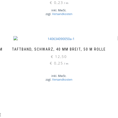
€
0,23
/
m
inkl. MwSt.
zzgl.
Versandkosten
MM
TAFTBAND, SCHWARZ, 40 MM BREIT, 50 M ROLLE
€
12,50
€
0,25
/
m
inkl. MwSt.
zzgl.
Versandkosten
E