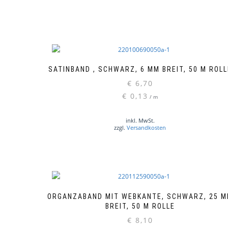
SATINBAND , SCHWARZ, 6 MM BREIT, 50 M ROLL
€
6,70
€
0,13
/
m
inkl. MwSt.
zzgl.
Versandkosten
ORGANZABAND MIT WEBKANTE, SCHWARZ, 25 
BREIT, 50 M ROLLE
€
8,10