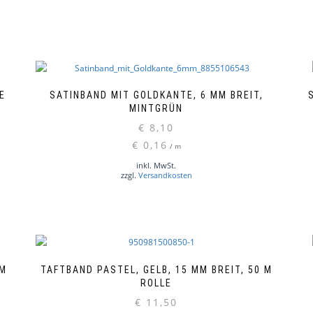
E
SATINBAND MIT GOLDKANTE, 6 MM BREIT,
MINTGRÜN
€
8,10
€
0,16
/
m
inkl. MwSt.
zzgl.
Versandkosten
MM
TAFTBAND PASTEL, GELB, 15 MM BREIT, 50 M
ROLLE
€
11,50