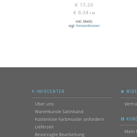
€
17,20
€
0,34
/
m
inkl. MwSt.
zzgl.
Versandkosten
✎ INFOCENTER
❌ WID
Über uns
Vertr
Warenkunde Satinband
Kostenlose Farbmuster anfordern
✪ KUN
Lieferzeit
Mein 
Bevorzugte Bearbeitung