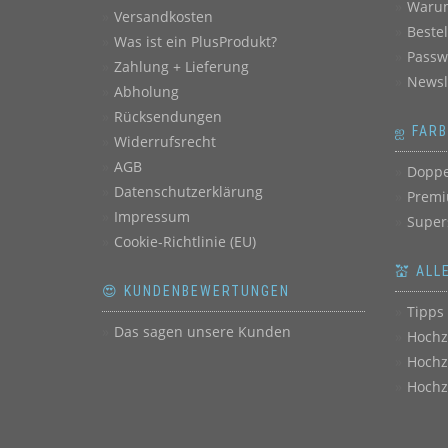
Warum
Versandkosten
Beste
Was ist ein PlusProdukt?
Passw
Zahlung + Lieferung
Newsl
Abholung
Rücksendungen
ஐ FAR
Widerrufsrecht
AGB
Doppe
Datenschutzerklärung
Premi
Impressum
Super
Cookie-Richtlinie (EU)
💒 ALL
😍 KUNDENBEWERTUNGEN
Tipps 
Das sagen unsere Kunden
Hochz
Hochz
Hochz