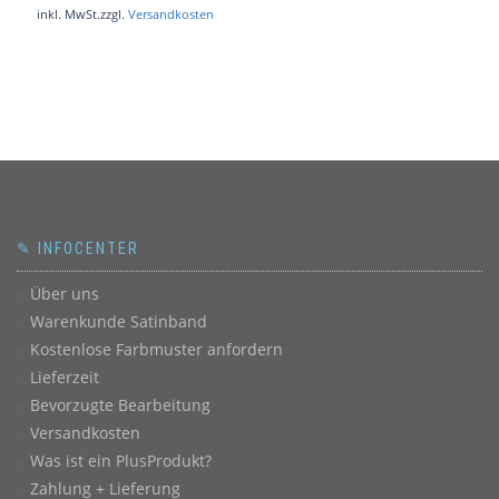
inkl. MwSt.
zzgl.
Versandkosten
✎ INFOCENTER
Über uns
Warenkunde Satinband
Kostenlose Farbmuster anfordern
Lieferzeit
Bevorzugte Bearbeitung
Versandkosten
Was ist ein PlusProdukt?
Zahlung + Lieferung