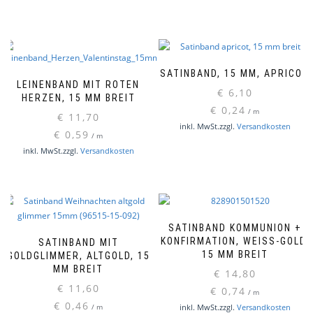
SATINBAND, 15 MM, APRICOT
LEINENBAND MIT ROTEN
€
6,10
HERZEN, 15 MM BREIT
€
0,24
/
m
€
11,70
inkl. MwSt.
zzgl.
Versandkosten
€
0,59
/
m
inkl. MwSt.
zzgl.
Versandkosten
SATINBAND KOMMUNION +
KONFIRMATION, WEISS-GOLD, 1
SATINBAND MIT
5 MM BREIT
GOLDGLIMMER, ALTGOLD, 15
MM BREIT
€
14,80
€
11,60
€
0,74
/
m
€
0,46
inkl. MwSt.
zzgl.
Versandkosten
/
m