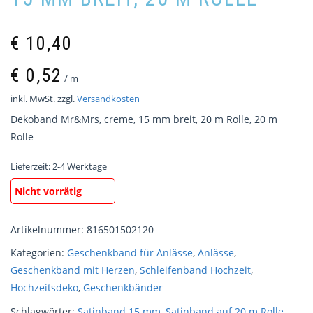
€
10,40
€
0,52
/
m
inkl. MwSt.
zzgl.
Versandkosten
Dekoband Mr&Mrs, creme, 15 mm breit, 20 m Rolle, 20 m
Rolle
Lieferzeit:
2-4 Werktage
Nicht vorrätig
Artikelnummer:
816501502120
Kategorien:
Geschenkband für Anlässe
,
Anlässe
,
Geschenkband mit Herzen
,
Schleifenband Hochzeit
,
Hochzeitsdeko
,
Geschenkbänder
Schlagwörter:
Satinband 15 mm
,
Satinband auf 20 m Rolle
,