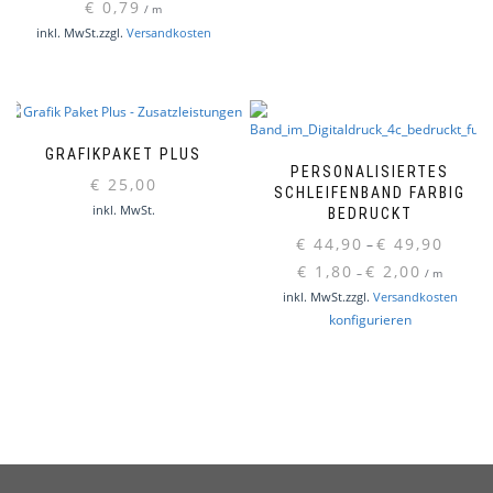
€
0,79
/
m
inkl. MwSt.
zzgl.
Versandkosten
GRAFIKPAKET PLUS
PERSONALISIERTES
€
25,00
SCHLEIFENBAND FARBIG
inkl. MwSt.
BEDRUCKT
€
44,90
€
49,90
–
€
1,80
€
2,00
–
/
m
inkl. MwSt.
zzgl.
Versandkosten
Dieses
konfigurieren
Produkt
weist
mehrere
Varianten
auf.
Die
Optionen