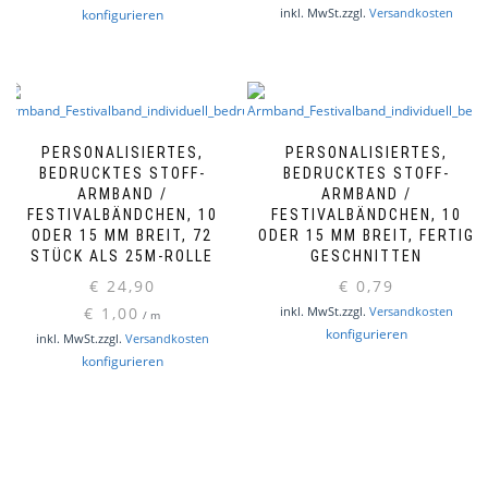
Diese
Dieses
inkl. MwSt.
zzgl.
Versandkosten
konfigurieren
Produ
Produkt
weist
weist
mehr
mehrere
Varia
Varianten
auf.
auf.
Die
Die
PERSONALISIERTES,
PERSONALISIERTES,
Optio
Optionen
BEDRUCKTES STOFF-
BEDRUCKTES STOFF-
könn
ARMBAND /
ARMBAND /
können
FESTIVALBÄNDCHEN, 10
FESTIVALBÄNDCHEN, 10
auf
auf
ODER 15 MM BREIT, 72
ODER 15 MM BREIT, FERTIG
der
der
STÜCK ALS 25M-ROLLE
GESCHNITTEN
Produ
Produktseite
€
24,90
€
0,79
gewäh
gewählt
werd
werden
€
1,00
inkl. MwSt.
zzgl.
Versandkosten
/
m
Dieses
konfigurieren
inkl. MwSt.
zzgl.
Versandkosten
Produkt
Dieses
konfigurieren
weist
Produkt
mehrere
weist
Varianten
mehrere
auf.
Varianten
Die
auf.