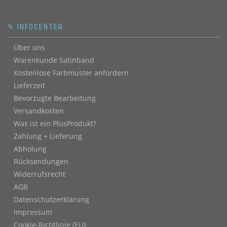
können
auf
der
✎ INFOCENTER
Produktseite
Über uns
gewählt
werden
Warenkunde Satinband
Kostenlose Farbmuster anfordern
Lieferzeit
Bevorzugte Bearbeitung
Versandkosten
Was ist ein PlusProdukt?
Zahlung + Lieferung
Abholung
Rücksendungen
Widerrufsrecht
AGB
Datenschutzerklärung
Impressum
Cookie-Richtlinie (EU)