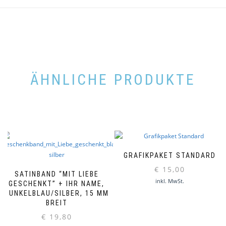
Optionen
Die
können
Optionen
auf
können
der
auf
Produktseite
der
gewählt
Produktseite
werden
gewählt
ÄHNLICHE PRODUKTE
werden
GRAFIKPAKET STANDARD
€
15,00
SATINBAND “MIT LIEBE
inkl. MwSt.
GESCHENKT” + IHR NAME,
DUNKELBLAU/SILBER, 15 MM
BREIT
€
19,80