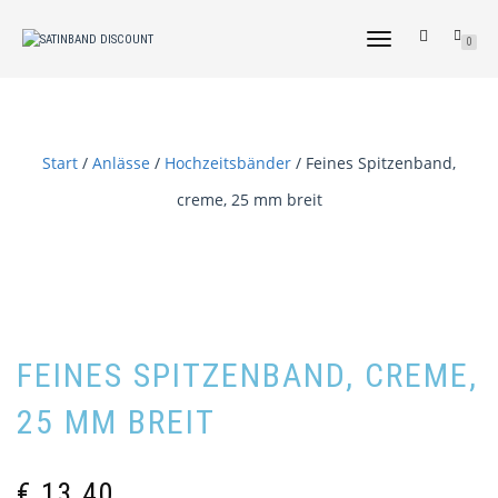
NAVIGATION
0
UMSCHALTEN
Start
/
Anlässe
/
Hochzeitsbänder
/ Feines Spitzenband,
creme, 25 mm breit
FEINES SPITZENBAND, CREME,
25 MM BREIT
€
13,40