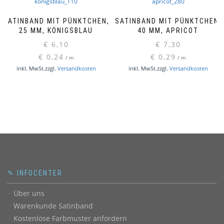
SATINBAND MIT PÜNKTCHEN,
SATINBAND MIT PÜNKTCHEN,
25 MM, KÖNIGSBLAU
40 MM, APRICOT
€
6,10
€
7,30
€
0,24
€
0,29
/
m
/
m
inkl. MwSt.
zzgl.
Versandkosten
inkl. MwSt.
zzgl.
Versandkosten
✎ INFOCENTER
Über uns
Warenkunde Satinband
Kostenlose Farbmuster anfordern