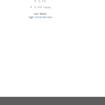
€
3,70
€
0,46
/
Stück
inkl. MwSt.
zzgl.
Versandkosten