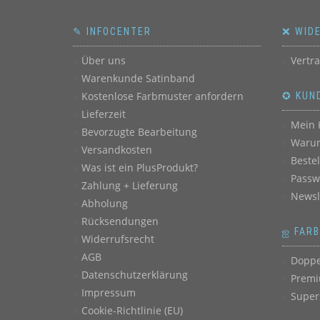
✎ INFOCENTER
❌ WID
Über uns
Vertr
Warenkunde Satinband
Kostenlose Farbmuster anfordern
✪ KUN
Lieferzeit
Mein 
Bevorzugte Bearbeitung
Warum
Versandkosten
Beste
Was ist ein PlusProdukt?
Passw
Zahlung + Lieferung
Newsl
Abholung
Rücksendungen
ஐ FAR
Widerrufsrecht
AGB
Doppe
Datenschutzerklärung
Premi
Impressum
Super
Cookie-Richtlinie (EU)