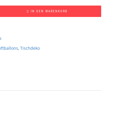
IN DEN WARENKORB
s
uftballons
,
Tischdeko