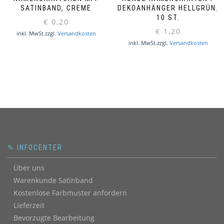
SATINBAND, CREME
DEKOANHÄNGER HELLGRÜN,
10 ST.
€
0,20
€
1,20
inkl. MwSt.
zzgl.
Versandkosten
inkl. MwSt.
zzgl.
Versandkosten
✎ INFOCENTER
Über uns
Warenkunde Satinband
Kostenlose Farbmuster anfordern
Lieferzeit
Bevorzugte Bearbeitung