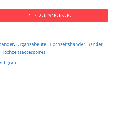
IN DEN WARENKORB
bänder
,
Organzabeutel
,
Hochzeitsbänder
,
Bänder
,
Hochzeitsaccessoires
nd grau