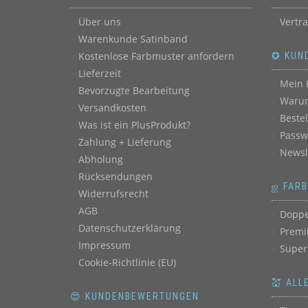
Über uns
Vertr
Warenkunde Satinband
Kostenlose Farbmuster anfordern
✪ KUN
Lieferzeit
Mein 
Bevorzugte Bearbeitung
Warum
Versandkosten
Beste
Was ist ein PlusProdukt?
Passw
Zahlung + Lieferung
Newsl
Abholung
Rücksendungen
ஐ FAR
Widerrufsrecht
AGB
Doppe
Datenschutzerklärung
Premi
Impressum
Super
Cookie-Richtlinie (EU)
💒 ALL
😍 KUNDENBEWERTUNGEN