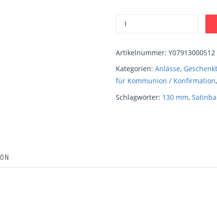
Artikelnummer:
Y07913000512
Kategorien:
Anlässe
,
Geschenk
für Kommunion / Konfirmation
Schlagwörter:
130 mm
,
Satinba
ION