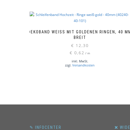
DEKOBAND WEISS MIT GOLDENEN RINGEN, 40 MM 
REIT
€
12,30
€
0,62
/
m
inkl. MwSt.
zzgl.
Versandkosten
✎ INFOCENTER
❌ WID