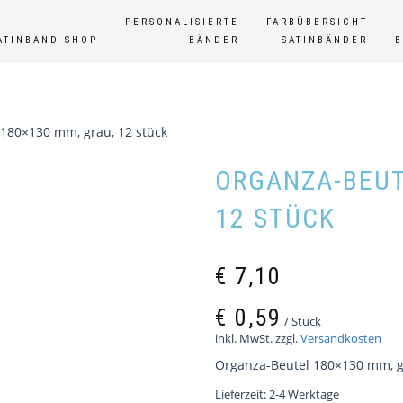
PERSONALISIERTE
FARBÜBERSICHT
ATINBAND-SHOP
BÄNDER
SATINBÄNDER
180×130 mm, grau, 12 stück
ORGANZA-BEUT
12 STÜCK
€
7,10
€
0,59
/
Stück
inkl. MwSt.
zzgl.
Versandkosten
Organza-Beutel 180×130 mm, gr
Lieferzeit:
2-4 Werktage