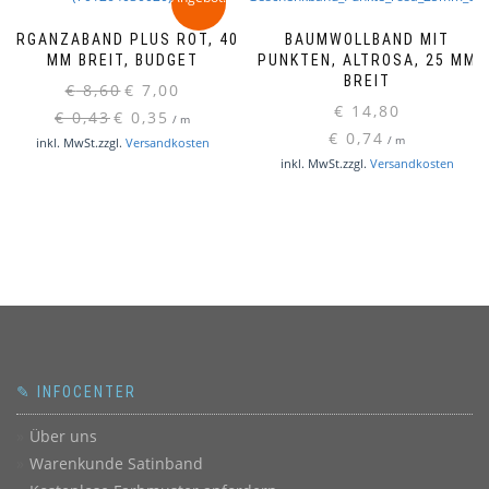
ORGANZABAND PLUS ROT, 40
BAUMWOLLBAND MIT
MM BREIT, BUDGET
PUNKTEN, ALTROSA, 25 MM
BREIT
Ursprünglicher
Aktueller
€
8,60
€
7,00
Preis
Preis
€
14,80
€
0,43
€
0,35
/
m
war:
ist:
€
0,74
/
m
inkl. MwSt.
zzgl.
Versandkosten
€ 8,60
€ 7,00.
inkl. MwSt.
zzgl.
Versandkosten
✎ INFOCENTER
Über uns
Warenkunde Satinband