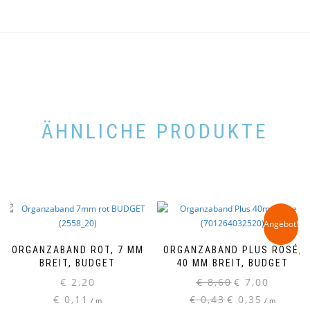
ÄHNLICHE PRODUKTE
Angebot!
ORGANZABAND ROT, 7 MM
ORGANZABAND PLUS ROSÉ,
BREIT, BUDGET
40 MM BREIT, BUDGET
Ursprünglicher
Aktueller
€
2,20
€
8,60
€
7,00
Preis
Preis
€
0,11
€
0,43
€
0,35
/
m
/
m
war:
ist: