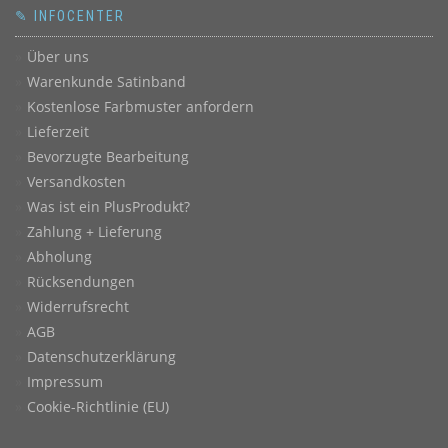
der
✎ INFOCENTER
Produ
gewäh
Über uns
werd
Warenkunde Satinband
Kostenlose Farbmuster anfordern
Lieferzeit
Bevorzugte Bearbeitung
Versandkosten
Was ist ein PlusProdukt?
Zahlung + Lieferung
Abholung
Rücksendungen
Widerrufsrecht
AGB
Datenschutzerklärung
Impressum
Cookie-Richtlinie (EU)