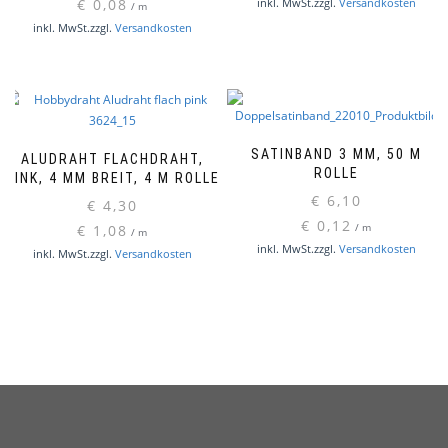
€
0,08
inkl. MwSt.
zzgl.
Versandkosten
/
m
inkl. MwSt.
zzgl.
Versandkosten
SATINBAND 3 MM, 50 M
ALUDRAHT FLACHDRAHT,
ROLLE
PINK, 4 MM BREIT, 4 M ROLLE
€
6,10
€
4,30
€
0,12
€
1,08
/
m
/
m
Diese
inkl. MwSt.
zzgl.
Versandkosten
inkl. MwSt.
zzgl.
Versandkosten
Produ
weist
mehr
Varia
auf.
Die
Optio
könn
auf