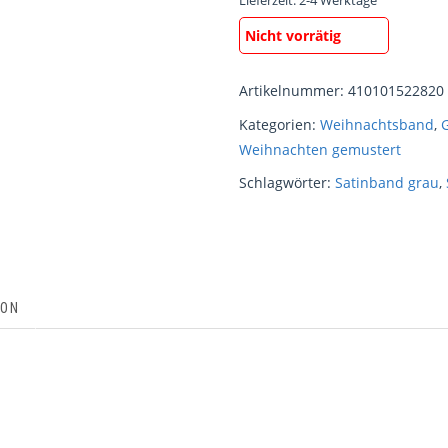
Lieferzeit:
2-4 Werktage
Nicht vorrätig
Artikelnummer:
410101522820
Kategorien:
Weihnachtsband
,
Weihnachten gemustert
Schlagwörter:
Satinband grau
,
ION