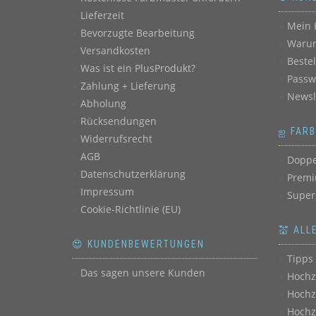
Lieferzeit
Mein 
Bevorzugte Bearbeitung
Warum
Versandkosten
Beste
Was ist ein PlusProdukt?
Passw
Zahlung + Lieferung
Newsl
Abholung
Rücksendungen
ஐ FAR
Widerrufsrecht
AGB
Doppe
Datenschutzerklärung
Premi
Impressum
Super
Cookie-Richtlinie (EU)
💒 ALL
😍 KUNDENBEWERTUNGEN
Tipps 
Das sagen unsere Kunden
Hochz
Hochz
Hochz