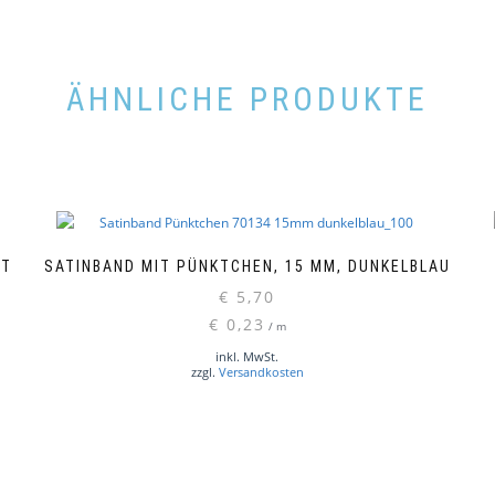
ÄHNLICHE PRODUKTE
IT
SATINBAND MIT PÜNKTCHEN, 15 MM, DUNKELBLAU
€
5,70
€
0,23
/
m
inkl. MwSt.
zzgl.
Versandkosten