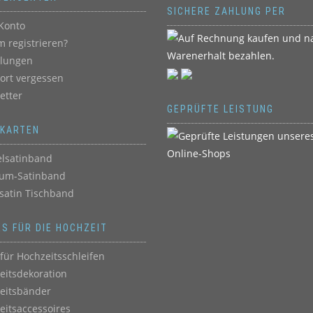
SICHERE ZAHLUNG PER
Konto
 registrieren?
llungen
ort vergessen
etter
GEPRÜFTE LEISTUNG
BKARTEN
lsatinband
um-Satinband
satin Tischband
ES FÜR DIE HOCHZEIT
für Hochzeitsschleifen
eitsdekoration
eitsbänder
eitsaccessoires