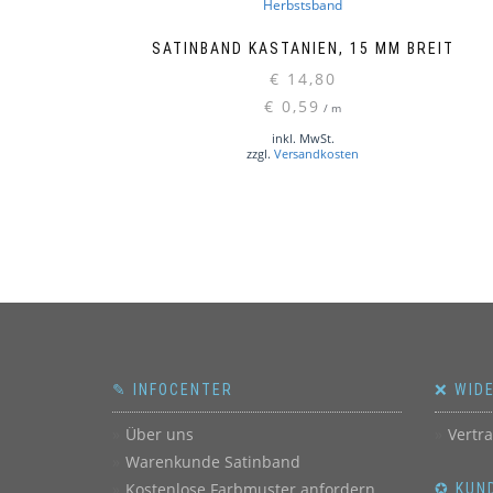
SATINBAND KASTANIEN, 15 MM BREIT
€
14,80
€
0,59
/
m
inkl. MwSt.
zzgl.
Versandkosten
✎ INFOCENTER
❌ WID
Über uns
Vertr
Warenkunde Satinband
Kostenlose Farbmuster anfordern
✪ KUN