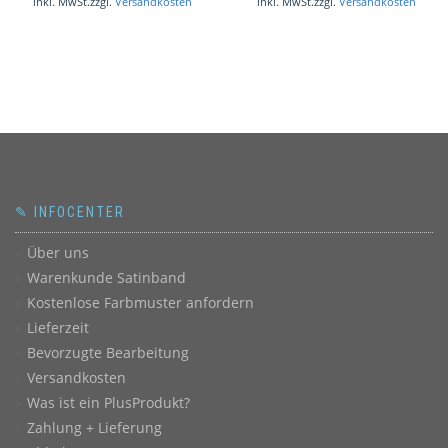
inkl. MwSt.
zzgl.
Versandkosten
inkl. MwSt.
zzgl.
Versandkosten
✎ INFOCENTER
Über uns
Warenkunde Satinband
Kostenlose Farbmuster anfordern
Lieferzeit
Bevorzugte Bearbeitung
Versandkosten
Was ist ein PlusProdukt?
Zahlung + Lieferung