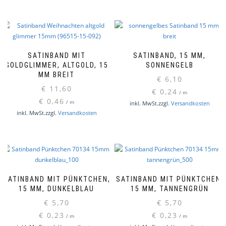
SATINBAND MIT
SATINBAND, 15 MM,
GOLDGLIMMER, ALTGOLD, 15
SONNENGELB
MM BREIT
€
6,10
€
11,60
€
0,24
/
m
€
0,46
/
m
inkl. MwSt.
zzgl.
Versandkosten
inkl. MwSt.
zzgl.
Versandkosten
SATINBAND MIT PÜNKTCHEN,
SATINBAND MIT PÜNKTCHEN,
15 MM, DUNKELBLAU
15 MM, TANNENGRÜN
€
5,70
€
5,70
€
0,23
€
0,23
/
m
/
m