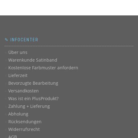
✎ INFOCENTER
Über uns
Warenkunde Satinband
Kostenlose Farbmuster anfordern
Lieferzeit
Bevorzugte Bearbeitung
Versandkosten
Was ist ein PlusProdukt?
Zahlung + Lieferung
Abholung
Rücksendungen
Widerrufsrecht
AGB