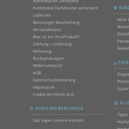
Warenkunde Satinband
Kostenlose Farbmuster anfordern
✪ KUN
Lieferzeit
Mein 
Bevorzugte Bearbeitung
Warum
Versandkosten
Beste
Was ist ein PlusProdukt?
Passw
Zahlung + Lieferung
Newsl
Abholung
Rücksendungen
ஐ FAR
Widerrufsrecht
AGB
Doppe
Datenschutzerklärung
Premi
Impressum
Super
Cookie-Richtlinie (EU)
💒 ALL
😍 KUNDENBEWERTUNGEN
Tipps 
Das sagen unsere Kunden
Hochz
Hochz