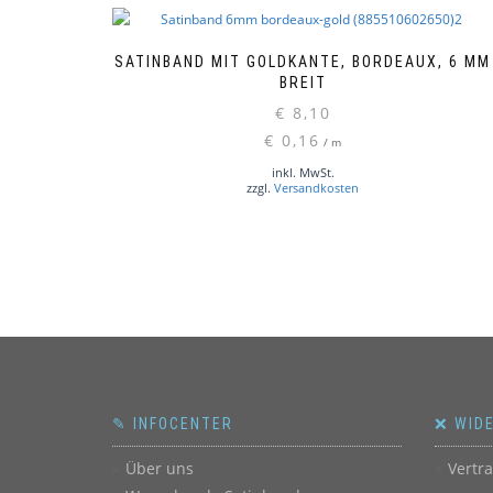
SATINBAND MIT GOLDKANTE, BORDEAUX, 6 MM
BREIT
€
8,10
€
0,16
/
m
inkl. MwSt.
zzgl.
Versandkosten
✎ INFOCENTER
❌ WID
Über uns
Vertr