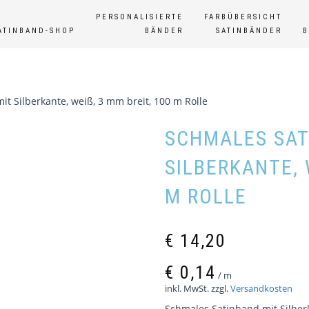
PERSONALISIERTE
FARBÜBERSICHT
ATINBAND-SHOP
BÄNDER
SATINBÄNDER
t Silberkante, weiß, 3 mm breit, 100 m Rolle
SCHMALES SAT
SILBERKANTE, W
ROLLE
€
14,20
€
0,14
/
m
inkl. MwSt.
zzgl.
Versandkosten
Schmales Satinband mit Silberk