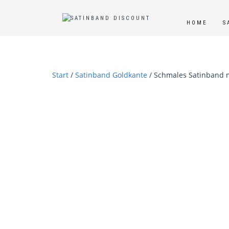
HOME
S
Start
/
Satinband Goldkante
/ Schmales Satinband mi