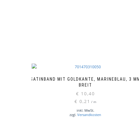
SATINBAND MIT GOLDKANTE, MARINEBLAU, 3 M
BREIT
€
10,40
€
0,21
/
m
inkl. MwSt.
zzgl.
Versandkosten