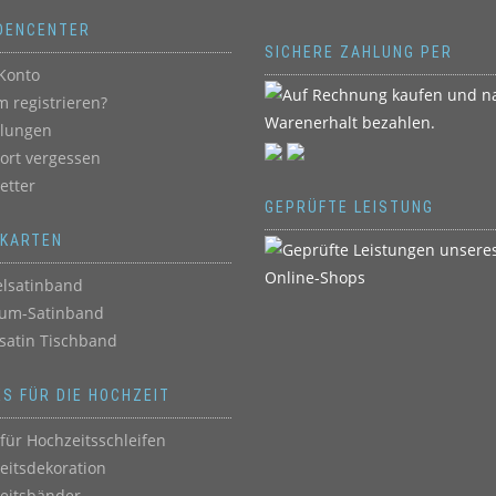
DENCENTER
SICHERE ZAHLUNG PER
Konto
 registrieren?
llungen
ort vergessen
etter
GEPRÜFTE LEISTUNG
BKARTEN
lsatinband
um-Satinband
satin Tischband
ES FÜR DIE HOCHZEIT
für Hochzeitsschleifen
eitsdekoration
eitsbänder