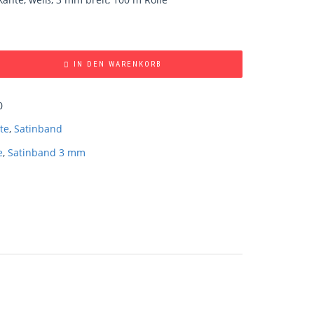
IN DEN WARENKORB
0
te
,
Satinband
e
,
Satinband 3 mm