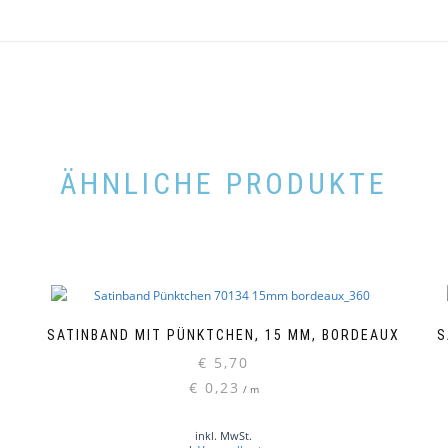
ÄHNLICHE PRODUKTE
SATINBAND MIT PÜNKTCHEN, 15 MM, BORDEAUX
S
€
5,70
€
0,23
/
m
inkl. MwSt.