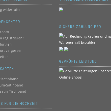
ag widerrufen
DENCENTER
SICHERE ZAHLUNG PER
Konto
 registrieren?
llungen
ort vergessen
etter
GEPRÜFTE LEISTUNG
BKARTEN
lsatinband
um-Satinband
satin Tischband
ES FÜR DIE HOCHZEIT