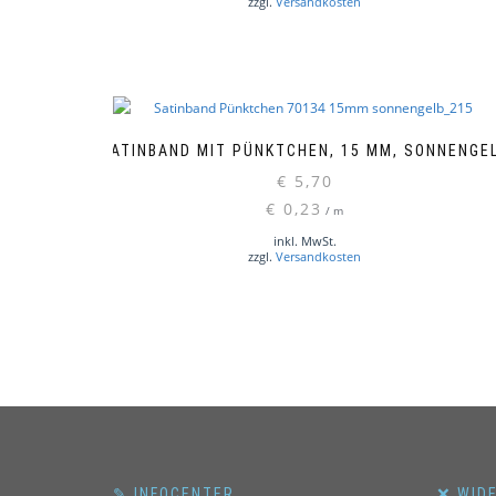
zzgl.
Versandkosten
SATINBAND MIT PÜNKTCHEN, 15 MM, SONNENGE
€
5,70
€
0,23
/
m
inkl. MwSt.
zzgl.
Versandkosten
✎ INFOCENTER
❌ WID