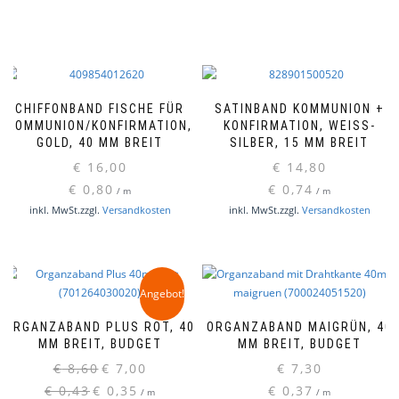
CHIFFONBAND FISCHE FÜR
SATINBAND KOMMUNION +
KOMMUNION/KONFIRMATION,
KONFIRMATION, WEISS-S
GOLD, 40 MM BREIT
ILBER, 15 MM BREIT
€
16,00
€
14,80
€
0,80
€
0,74
/
m
/
m
inkl. MwSt.
zzgl.
Versandkosten
inkl. MwSt.
zzgl.
Versandkosten
Angebot!
ORGANZABAND PLUS ROT, 40
ORGANZABAND MAIGRÜN, 40
MM BREIT, BUDGET
MM BREIT, BUDGET
Ursprünglicher
Aktueller
€
8,60
€
7,00
€
7,30
Preis
Preis
€
0,43
€
0,35
€
0,37
/
m
/
m