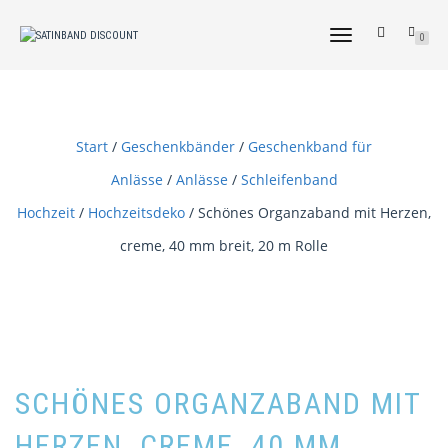
NAVIGATION
0
UMSCHALTEN
Start
/
Geschenkbänder
/
Geschenkband für
Anlässe
/
Anlässe
/
Schleifenband
Hochzeit
/
Hochzeitsdeko
/ Schönes Organzaband mit Herzen,
creme, 40 mm breit, 20 m Rolle
SCHÖNES ORGANZABAND MIT
HERZEN, CREME, 40 MM