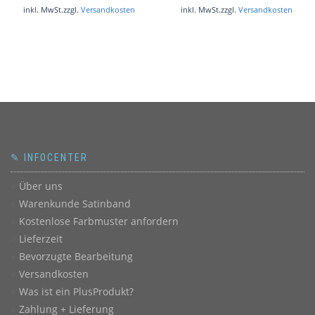
war:
ist:
inkl. MwSt.
zzgl.
Versandkosten
inkl. MwSt.
zzgl.
Versandkosten
€ 8,60
€ 7,00.
✎ INFOCENTER
Über uns
Warenkunde Satinband
Kostenlose Farbmuster anfordern
Lieferzeit
Bevorzugte Bearbeitung
Versandkosten
Was ist ein PlusProdukt?
Zahlung + Lieferung