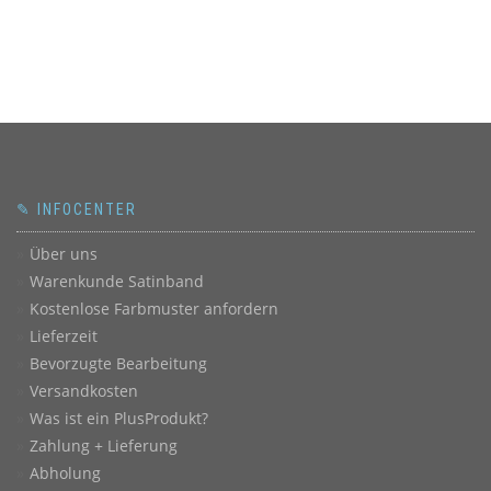
✎ INFOCENTER
Über uns
Warenkunde Satinband
Kostenlose Farbmuster anfordern
Lieferzeit
Bevorzugte Bearbeitung
Versandkosten
Was ist ein PlusProdukt?
Zahlung + Lieferung
Abholung