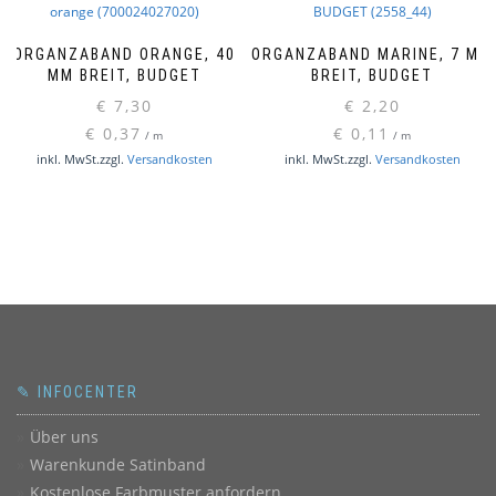
ORGANZABAND ORANGE, 40
ORGANZABAND MARINE, 7 MM
MM BREIT, BUDGET
BREIT, BUDGET
€
7,30
€
2,20
€
0,37
€
0,11
/
m
/
m
inkl. MwSt.
zzgl.
Versandkosten
inkl. MwSt.
zzgl.
Versandkosten
✎ INFOCENTER
Über uns
Warenkunde Satinband
Kostenlose Farbmuster anfordern