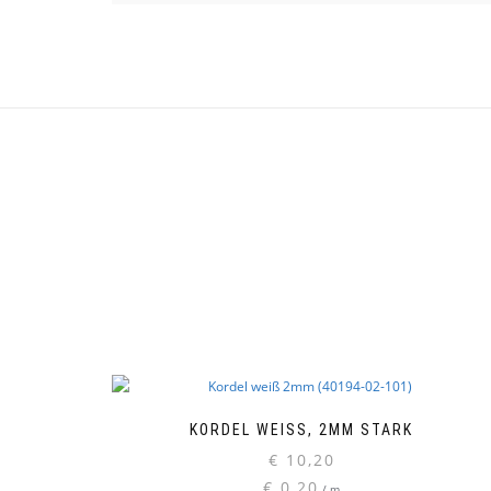
KORDEL WEISS, 2MM STARK
€
10,20
€
0,20
/
m