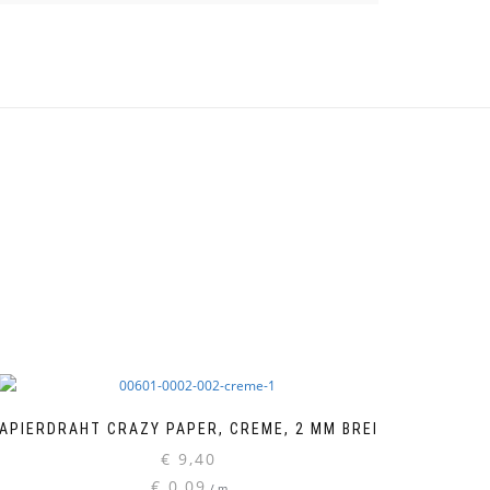
APIERDRAHT CRAZY PAPER, CREME, 2 MM BREIT
€
9,40
€
0,09
/
m