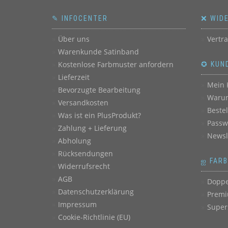
✎ INFOCENTER
❌ WID
Über uns
Vertr
Warenkunde Satinband
Kostenlose Farbmuster anfordern
✪ KUN
Lieferzeit
Mein 
Bevorzugte Bearbeitung
Warum
Versandkosten
Beste
Was ist ein PlusProdukt?
Passw
Zahlung + Lieferung
Newsl
Abholung
Rücksendungen
ஐ FAR
Widerrufsrecht
AGB
Doppe
Datenschutzerklärung
Premi
Impressum
Super
Cookie-Richtlinie (EU)