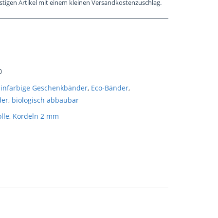
stigen Artikel mit einem kleinen Versandkostenzuschlag.
0
Einfarbige Geschenkbänder
,
Eco-Bänder
,
der
,
biologisch abbaubar
lle
,
Kordeln 2 mm