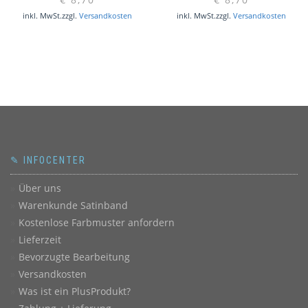
inkl. MwSt.
zzgl.
Versandkosten
inkl. MwSt.
zzgl.
Versandkosten
✎ INFOCENTER
Über uns
Warenkunde Satinband
Kostenlose Farbmuster anfordern
Lieferzeit
Bevorzugte Bearbeitung
Versandkosten
Was ist ein PlusProdukt?