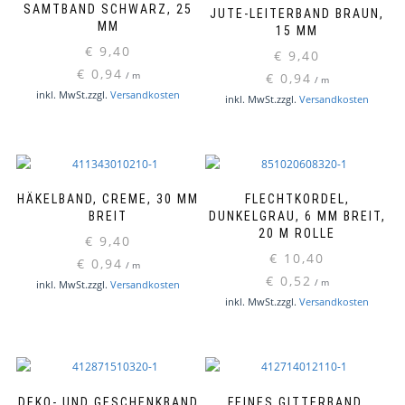
SAMTBAND SCHWARZ, 25
JUTE-LEITERBAND BRAUN,
MM
15 MM
€
9,40
€
9,40
€
0,94
/
m
€
0,94
/
m
inkl. MwSt.
zzgl.
Versandkosten
inkl. MwSt.
zzgl.
Versandkosten
HÄKELBAND, CREME, 30 MM
FLECHTKORDEL,
BREIT
DUNKELGRAU, 6 MM BREIT,
20 M ROLLE
€
9,40
€
10,40
€
0,94
/
m
€
0,52
/
m
inkl. MwSt.
zzgl.
Versandkosten
inkl. MwSt.
zzgl.
Versandkosten
DEKO- UND GESCHENKBAND
FEINES GITTERBAND,