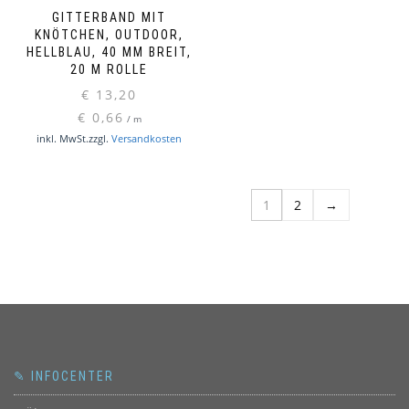
GITTERBAND MIT
KNÖTCHEN, OUTDOOR,
HELLBLAU, 40 MM BREIT,
20 M ROLLE
€
13,20
€
0,66
/
m
inkl. MwSt.
zzgl.
Versandkosten
1
2
→
✎ INFOCENTER