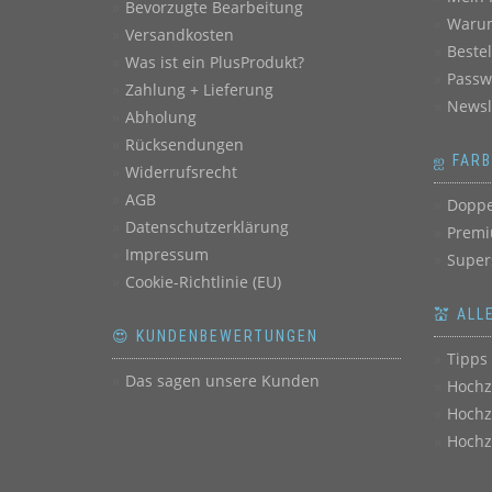
Bevorzugte Bearbeitung
Warum
Versandkosten
Beste
Was ist ein PlusProdukt?
Passw
Zahlung + Lieferung
Newsl
Abholung
Rücksendungen
ஐ FAR
Widerrufsrecht
AGB
Doppe
Datenschutzerklärung
Premi
Impressum
Super
Cookie-Richtlinie (EU)
💒 ALL
😍 KUNDENBEWERTUNGEN
Tipps 
Das sagen unsere Kunden
Hochz
Hochz
Hochz