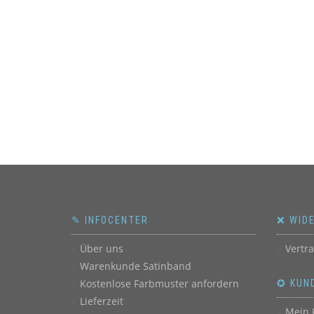
✎ INFOCENTER
❌ WID
Über uns
Vertr
Warenkunde Satinband
Kostenlose Farbmuster anfordern
✪ KUN
Lieferzeit
Mein 