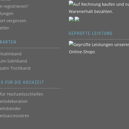
 registrieren?
llungen
ort vergessen
etter
GEPRÜFTE LEISTUNG
BKARTEN
lsatinband
um-Satinband
satin Tischband
ES FÜR DIE HOCHZEIT
für Hochzeitsschleifen
eitsdekoration
eitsbänder
eitsaccessoires