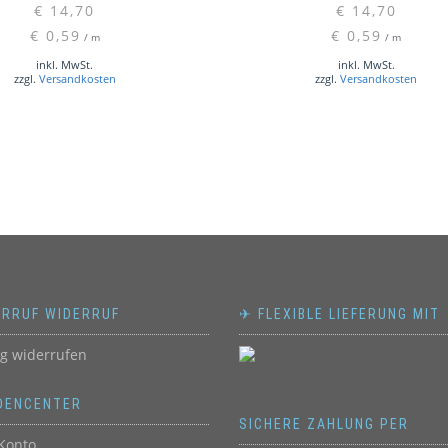
€
14,70
€
14,70
€
0,59
€
0,59
/
m
/
m
inkl. MwSt.
inkl. MwSt.
zzgl.
Versandkosten
zzgl.
Versandkosten
ERRUF WIDERRUF
✈ FLEXIBLE LIEFERUNG MIT
ag widerrufen
DENCENTER
SICHERE ZAHLUNG PER
Konto