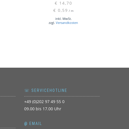
€
14,70
€
0,59
/
m
inkl. MwSt.
zzgl.
Versandkosten
☏ SERVICEHOTLINE
+49 (0)202 97 49 55 0
09.00 bis 17.00 Uhr
@ EMAIL