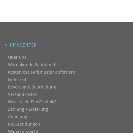
✎ INFOCENTER
Über uns
Warenkunde Satinband
Kostenlose Farbmuster anfordern
Lieferzeit
Bevorzugte Bearbeitung
Versandkosten
Was ist ein PlusProdukt?
Zahlung + Lieferung
Abholung
Rücksendungen
Widerrufsrecht