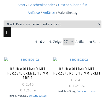
Start
/
Geschenkbänder
/
Geschenkband für
Anlässe
/
Anlässe
/ Valentinstag
1 - 6
von
6
. Zeige
Artikel pro Seite.
BAUMWOLLBAND MIT
BAUMWOLLBAND MIT
HERZEN, CREME, 15 MM
HERZEN, ROT, 15 MM BREIT
BREIT
€
2,40
€
2,40
€
1,20
/
m
€
1,20
/
m
inkl. MwSt.
zzgl.
Versandkosten
inkl. MwSt.
zzgl.
Versandkosten