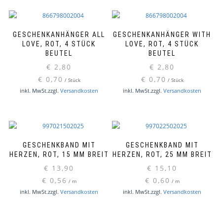
GESCHENKANHÄNGER ALL
GESCHENKANHÄNGER WITH
LOVE, ROT, 4 STÜCK
LOVE, ROT, 4 STÜCK
BEUTEL
BEUTEL
€
2,80
€
2,80
€
0,70
€
0,70
/
Stück
/
Stück
inkl. MwSt.
zzgl.
Versandkosten
inkl. MwSt.
zzgl.
Versandkosten
GESCHENKBAND MIT
GESCHENKBAND MIT
HERZEN, ROT, 15 MM BREIT
HERZEN, ROT, 25 MM BREIT
€
13,90
€
15,10
€
0,56
€
0,60
/
m
/
m
inkl. MwSt.
zzgl.
Versandkosten
inkl. MwSt.
zzgl.
Versandkosten