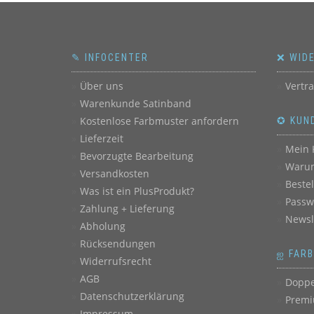
✎ INFOCENTER
❌ WID
Über uns
Vertr
Warenkunde Satinband
Kostenlose Farbmuster anfordern
✪ KUN
Lieferzeit
Mein 
Bevorzugte Bearbeitung
Warum
Versandkosten
Beste
Was ist ein PlusProdukt?
Passw
Zahlung + Lieferung
Newsl
Abholung
Rücksendungen
ஐ FAR
Widerrufsrecht
AGB
Doppe
Datenschutzerklärung
Premi
Impressum