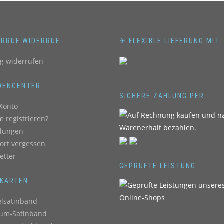
ERRUF WIDERRUF
✈ FLEXIBLE LIEFERUNG MIT
ag widerrufen
DENCENTER
SICHERE ZAHLUNG PER
Konto
 registrieren?
llungen
ort vergessen
etter
GEPRÜFTE LEISTUNG
BKARTEN
lsatinband
um-Satinband