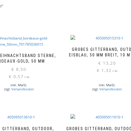
m“
GROBES GITTERBAND, OUT
EISBLAU, 50 MM BREIT, 10 M
WEIHNACHTSBAND STERNE,
RDEAUX-GOLD, 50 MM
€
13,20
€
8,50
€
1,32
/
m
€
0,57
/
m
inkl. MwSt.
inkl. MwSt.
zzgl.
Versandkosten
zzgl.
Versandkosten
 GITTERBAND, OUTDOOR,
GROBES GITTERBAND, OUTDOO