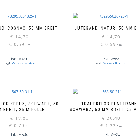
D, COGNAC, 50 MM BREIT
JUTEBAND, NATUR, 50 MM 
€
14,70
€
14,70
€
0,59
€
0,59
/
m
/
m
inkl. MwSt.
inkl. MwSt.
zzgl.
Versandkosten
zzgl.
Versandkosten
LOR KREUZ, SCHWARZ, 50
TRAUERFLOR BLATTRANK
 BREIT, 25 M ROLLE
SCHWARZ, 50 MM BREIT, 25 
€
19,80
€
30,40
€
0,79
€
1,22
/
m
/
m
inkl. MwSt.
inkl. MwSt.