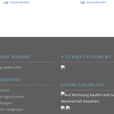
zzgl.
Versandkosten
zzgl.
Versandkosten
ERRUF WIDERRUF
✈ FLEXIBLE LIEFERUNG MIT
ag widerrufen
DENCENTER
SICHERE ZAHLUNG PER
Konto
 registrieren?
llungen
ort vergessen