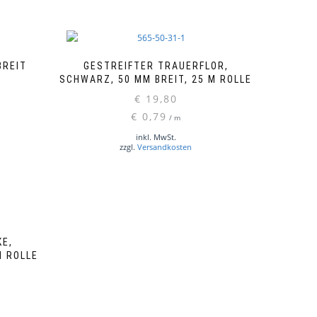
BREIT
GESTREIFTER TRAUERFLOR,
SCHWARZ, 50 MM BREIT, 25 M ROLLE
€
19,80
€
0,79
/
m
inkl. MwSt.
zzgl.
Versandkosten
E,
M ROLLE