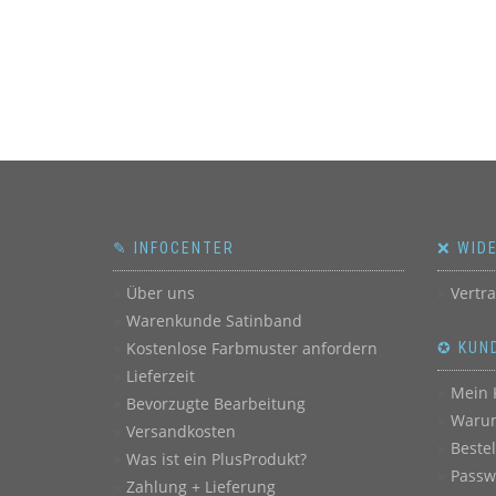
✎ INFOCENTER
❌ WID
Über uns
Vertr
Warenkunde Satinband
Kostenlose Farbmuster anfordern
✪ KUN
Lieferzeit
Mein 
Bevorzugte Bearbeitung
Warum
Versandkosten
Beste
Was ist ein PlusProdukt?
Passw
Zahlung + Lieferung