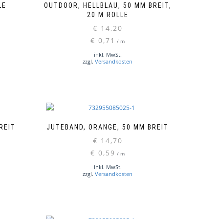
LE
OUTDOOR, HELLBLAU, 50 MM BREIT,
20 M ROLLE
€
14,20
€
0,71
/
m
inkl. MwSt.
zzgl.
Versandkosten
REIT
JUTEBAND, ORANGE, 50 MM BREIT
€
14,70
€
0,59
/
m
inkl. MwSt.
zzgl.
Versandkosten