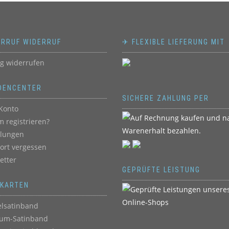
ERRUF WIDERRUF
✈ FLEXIBLE LIEFERUNG MIT
ag widerrufen
DENCENTER
SICHERE ZAHLUNG PER
Konto
 registrieren?
llungen
ort vergessen
etter
GEPRÜFTE LEISTUNG
BKARTEN
lsatinband
um-Satinband