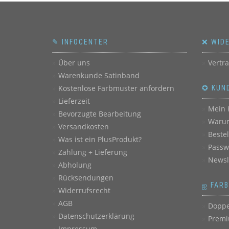
✎ INFOCENTER
❌ WID
Über uns
Vertr
Warenkunde Satinband
Kostenlose Farbmuster anfordern
✪ KUN
Lieferzeit
Mein 
Bevorzugte Bearbeitung
Warum
Versandkosten
Beste
Was ist ein PlusProdukt?
Passw
Zahlung + Lieferung
Newsl
Abholung
Rücksendungen
ஐ FAR
Widerrufsrecht
AGB
Doppe
Datenschutzerklärung
Premi
Impressum