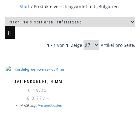
Start
/ Produkte verschlagwortet mit „Bulgarien“
1 - 1
von
1
. Zeige
Artikel pro Seite.
ITALIENKORDEL, 4 MM
€
19,20
€
0,77
/
m
inkl. MwSt.
zzgl.
Versandkosten