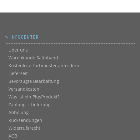
✎ INFOCENTER
Über uns
Warenkunde Satinband
Kostenlose Farbmuster anfordern
Lieferzeit
Bevorzugte Bearbeitung
Versandkosten
Was ist ein PlusProdukt?
Zahlung + Lieferung
Abholung
Rücksendungen
Widerrufsrecht
AGB