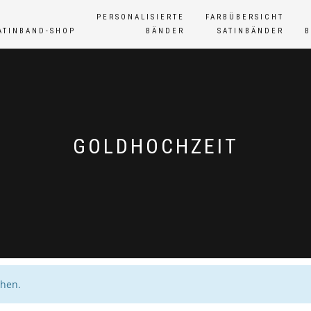
PERSONALISIERTE
FARBÜBERSICHT
ATINBAND-SHOP
BÄNDER
SATINBÄNDER
GOLDHOCHZEIT
chen.