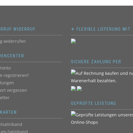
ERRUF WIDERRUF
✈ FLEXIBLE LIEFERUNG MIT
ag widerrufen
DENCENTER
SICHERE ZAHLUNG PER
Konto
 registrieren?
llungen
ort vergessen
etter
GEPRÜFTE LEISTUNG
BKARTEN
lsatinband
um-Satinband