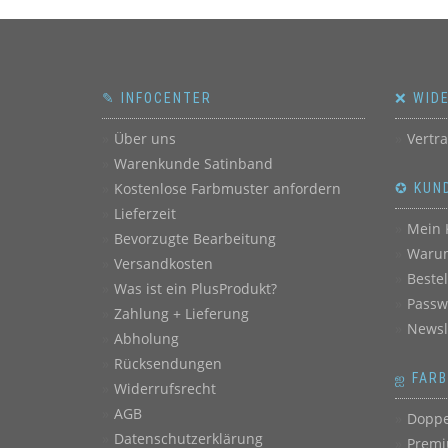
✎ INFOCENTER
❌ WID
Über uns
Vertr
Warenkunde Satinband
Kostenlose Farbmuster anfordern
✪ KUN
Lieferzeit
Mein 
Bevorzugte Bearbeitung
Warum
Versandkosten
Beste
Was ist ein PlusProdukt?
Passw
Zahlung + Lieferung
Newsl
Abholung
Rücksendungen
ஐ FAR
Widerrufsrecht
AGB
Doppe
Datenschutzerklärung
Premi