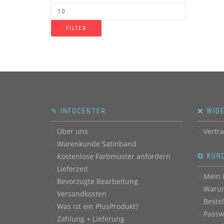
FILTER
✎ INFOCENTER
❌ WID
Über uns
Vertr
Warenkunde Satinband
Kostenlose Farbmuster anfordern
✪ KUN
Lieferzeit
Mein 
Bevorzugte Bearbeitung
Warum
Versandkosten
Beste
Was ist ein PlusProdukt?
Passw
Zahlung + Lieferung