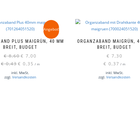
Angebot!
AND PLUS MAIGRÜN, 40 MM
ORGANZABAND MAIGRÜN, 
BREIT, BUDGET
BREIT, BUDGET
Ursprünglicher
Aktueller
€
8,60
€
7,00
€
7,30
Preis
Preis
€
0,43
€
0,35
€
0,37
/
m
/
m
war:
ist:
inkl. MwSt.
inkl. MwSt.
€ 8,60
€ 7,00.
zzgl.
Versandkosten
zzgl.
Versandkosten