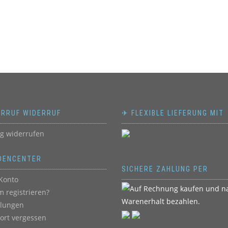
ERRUF WIDERRUF
✈ FLEXIBLE LIEFERUNG MIT
ag widerrufen
DENCENTER
SICHERE ZAHLUNG PER
Konto
 registrieren?
llungen
ort vergessen