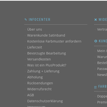
✎ INFOCENTER
❌ WID
Über uns
Vertr
Warenkunde Satinband
Kostenlose Farbmuster anfordern
✪ KUN
Lieferzeit
Mein 
Bevorzugte Bearbeitung
Warum
Versandkosten
Beste
Was ist ein PlusProdukt?
Passw
Zahlung + Lieferung
Newsl
Abholung
Rücksendungen
ஐ FAR
Widerrufsrecht
AGB
Doppe
Datenschutzerklärung
Premi
Impressum