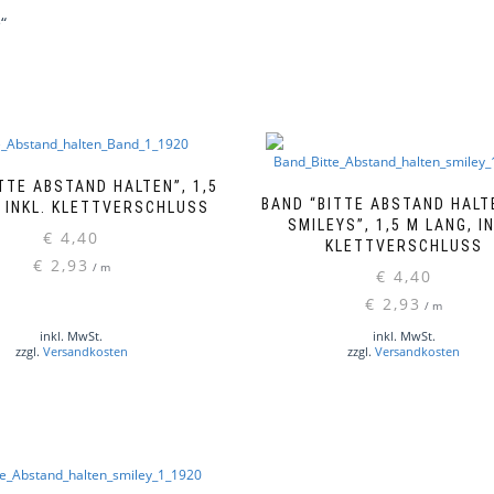
“
TTE ABSTAND HALTEN”, 1,5
BAND “BITTE ABSTAND HALT
, INKL. KLETTVERSCHLUSS
SMILEYS”, 1,5 M LANG, I
€
4,40
KLETTVERSCHLUSS
€
2,93
/
m
€
4,40
€
2,93
/
m
inkl. MwSt.
inkl. MwSt.
zzgl.
Versandkosten
zzgl.
Versandkosten