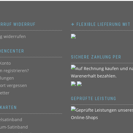
ERRUF WIDERRUF
✈ FLEXIBLE LIEFERUNG MIT
ag widerrufen
DENCENTER
SICHERE ZAHLUNG PER
Konto
 registrieren?
llungen
ort vergessen
etter
GEPRÜFTE LEISTUNG
BKARTEN
lsatinband
um-Satinband