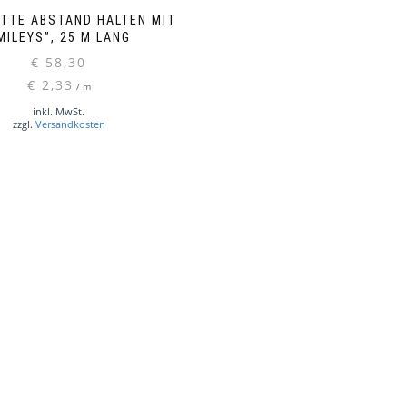
ITTE ABSTAND HALTEN MIT
MILEYS”, 25 M LANG
€
58,30
€
2,33
/
m
inkl. MwSt.
zzgl.
Versandkosten