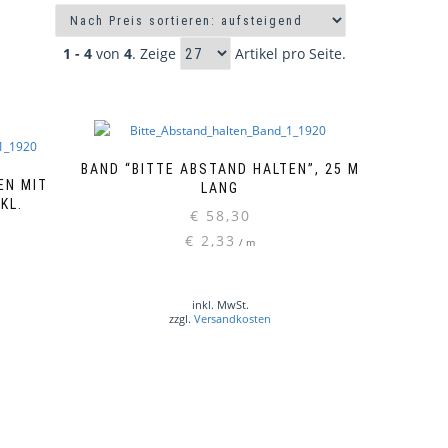
1 - 4
von
4
. Zeige
Artikel pro Seite.
BAND “BITTE ABSTAND HALTEN”, 25 M
EN MIT
LANG
NKL.
€
58,30
€
2,33
/
m
inkl. MwSt.
zzgl.
Versandkosten