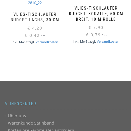
VLIES-TISCHLÄUFER
BUDGET, KORALLE, 60 CM
VLIES-TISCHLÄUFER
BREIT, 10 M ROLLE
BUDGET LACHS, 30 CM
€
7,90
€
4,20
€
0,79
€
0,42
/
m
/
m
inkl. MwSt.
zzgl.
Versandkosten
inkl. MwSt.
zzgl.
Versandkosten
✎ INFOCENTER
Über uns
Warenkunde Satinband
Kostenlose Farbmuster anfordern