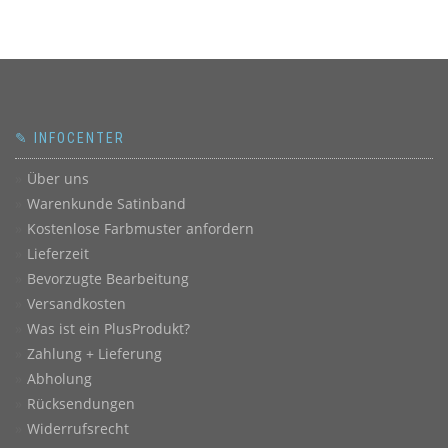
✎ INFOCENTER
Über uns
Warenkunde Satinband
Kostenlose Farbmuster anfordern
Lieferzeit
Bevorzugte Bearbeitung
Versandkosten
Was ist ein PlusProdukt?
Zahlung + Lieferung
Abholung
Rücksendungen
Widerrufsrecht