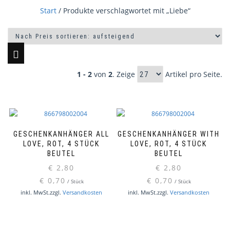
Start
/ Produkte verschlagwortet mit „Liebe“
1 - 2
von
2
. Zeige
Artikel pro Seite.
GESCHENKANHÄNGER ALL
GESCHENKANHÄNGER WITH
LOVE, ROT, 4 STÜCK
LOVE, ROT, 4 STÜCK
BEUTEL
BEUTEL
€
2,80
€
2,80
€
0,70
€
0,70
/
Stück
/
Stück
inkl. MwSt.
zzgl.
Versandkosten
inkl. MwSt.
zzgl.
Versandkosten