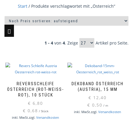
Start
/ Produkte verschlagwortet mit „Österreich“
1 - 4
von
4
. Zeige
Artikel pro Seite.
REVERSSCHLEIFE
DEKOBAND ÖSTERREICH
ÖSTERREICH (ROT-WEISS-R
(AUSTRIA), 15 MM
OT), 10 STÜCK
€
12,40
€
6,80
€
0,50
/
m
€
0,68
/
Stück
inkl. MwSt.
zzgl.
Versandkosten
inkl. MwSt.
zzgl.
Versandkosten