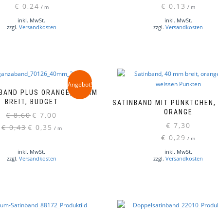
gewählt
€
0,24
€
0,13
/
m
/
m
Produkt
werden
weist
inkl. MwSt.
inkl. MwSt.
zzgl.
Versandkosten
zzgl.
Versandkosten
mehrere
Varianten
auf.
Die
Optionen
können
Angebot!
auf
BAND PLUS ORANGE, 40 MM
der
BREIT, BUDGET
SATINBAND MIT PÜNKTCHEN,
Produktseite
ORANGE
Ursprünglicher
Aktueller
€
8,60
€
7,00
gewählt
Preis
Preis
€
7,30
€
0,43
€
0,35
/
m
werden
war:
ist:
€
0,29
/
m
€ 8,60
€ 7,00.
inkl. MwSt.
inkl. MwSt.
zzgl.
Versandkosten
zzgl.
Versandkosten