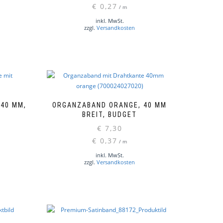
gewählt
€
0,27
/
m
Produkt
werden
weist
inkl. MwSt.
zzgl.
Versandkosten
mehrere
Varianten
auf.
Die
Optionen
können
auf
der
 40 MM,
ORGANZABAND ORANGE, 40 MM
Produktseite
BREIT, BUDGET
gewählt
€
7,30
werden
€
0,37
/
m
inkl. MwSt.
zzgl.
Versandkosten