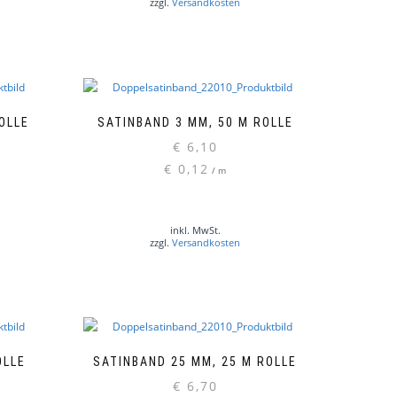
zzgl.
Versandkosten
OLLE
SATINBAND 3 MM, 50 M ROLLE
€
6,10
€
0,12
/
m
Dieses
Produkt
weist
mehrere
inkl. MwSt.
zzgl.
Versandkosten
Varianten
auf.
Die
Optionen
können
auf
der
OLLE
SATINBAND 25 MM, 25 M ROLLE
Produktseite
€
6,70
Dieses