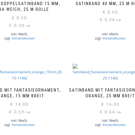
 DOPPELSATINBAND 15 MM,
SATINBAND 40 MM, 25 M R
RA WEICH, 25 M ROLLE
€
8,60
€
8,50
Dieses
€
0,34
/
m
Produkt
€
0,34
/
m
weist
inkl. MwSt.
inkl. MwSt.
mehrere
zzgl.
Versandkosten
zzgl.
Versandkosten
Varianten
auf.
Die
Optionen
können
auf
der
Produktseite
D MIT FANTASIEORNAMENT,
SATINBAND MIT FANTASIEOR
gewählt
RANGE, 15 MM BREIT
ORANGE, 25 MM BREI
werden
€
14,80
€
16,00
€
0,59
€
0,64
/
m
/
m
inkl. MwSt.
inkl. MwSt.
zzgl.
Versandkosten
zzgl.
Versandkosten