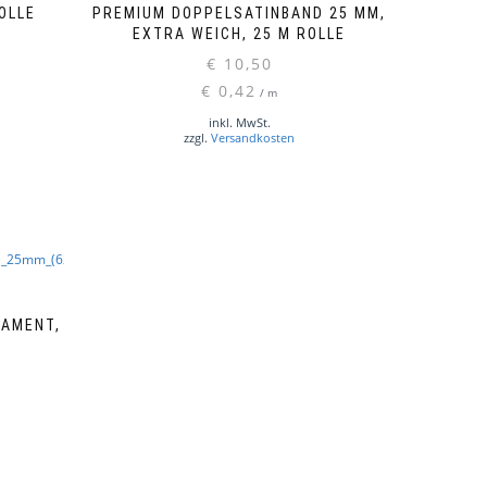
OLLE
PREMIUM DOPPELSATINBAND 25 MM,
EXTRA WEICH, 25 M ROLLE
€
10,50
Dieses
Produkt
€
0,42
/
m
weist
inkl. MwSt.
mehrere
zzgl.
Versandkosten
Varianten
auf.
Die
Optionen
können
auf
der
Produktseite
NAMENT,
gewählt
T
werden