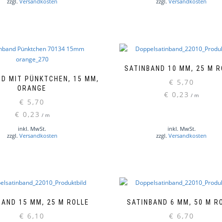
zzgl.
Versandkosten
zzgl.
Versandkosten
SATINBAND 10 MM, 25 M R
D MIT PÜNKTCHEN, 15 MM,
€
5,70
ORANGE
€
0,23
/
m
Dieses
€
5,70
Produkt
€
0,23
/
m
weist
mehrere
inkl. MwSt.
inkl. MwSt.
zzgl.
Versandkosten
zzgl.
Versandkosten
Varianten
auf.
Die
Optionen
können
auf
der
BAND 15 MM, 25 M ROLLE
SATINBAND 6 MM, 50 M R
Produktseite
€
6,10
€
6,70
Dieses