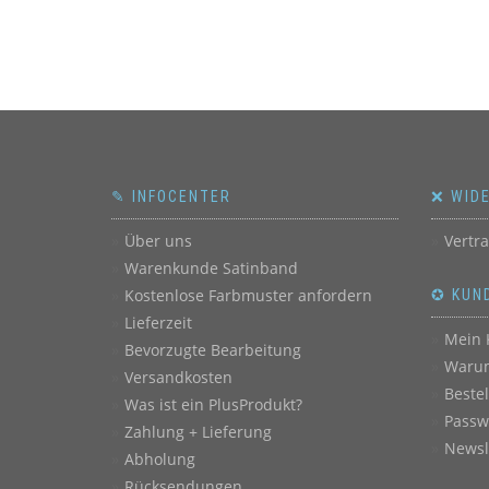
✎ INFOCENTER
❌ WID
Über uns
Vertr
Warenkunde Satinband
Kostenlose Farbmuster anfordern
✪ KUN
Lieferzeit
Mein 
Bevorzugte Bearbeitung
Warum
Versandkosten
Beste
Was ist ein PlusProdukt?
Passw
Zahlung + Lieferung
Newsl
Abholung
Rücksendungen