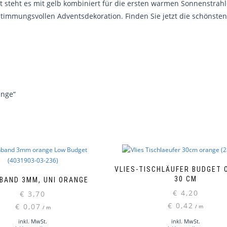
it steht es mit gelb kombiniert für die ersten warmen Sonnenstrahl
 stimmungsvollen Adventsdekoration. Finden Sie jetzt die schönste
ange“
VLIES-TISCHLÄUFER BUDGET 
30 CM
BAND 3MM, UNI ORANGE
€
4,20
€
3,70
€
0,42
€
0,07
/
m
/
m
inkl. MwSt.
inkl. MwSt.